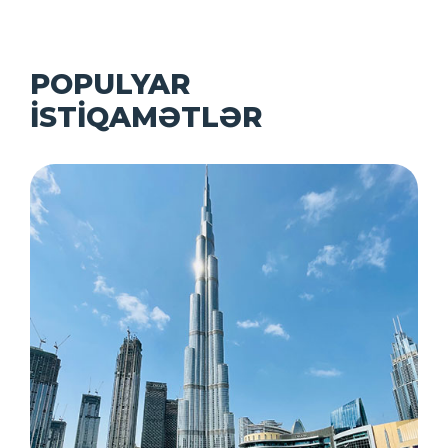
POPULYAR
İSTİQAMƏTLƏR